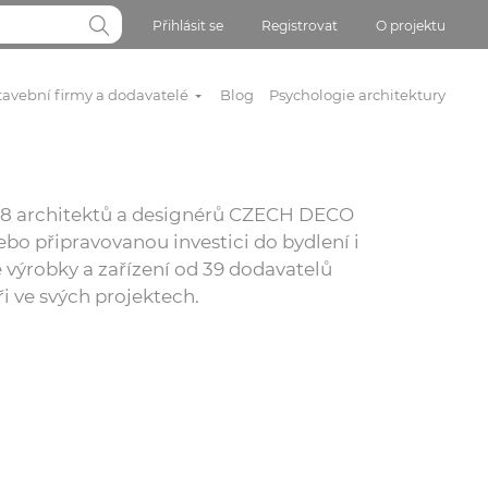
Přihlásit se
Registrovat
O projektu
tavební firmy a dodavatelé
Blog
Psychologie architektury
 818 architektů a designérů CZECH DECO
bo připravovanou investici do bydlení i
 výrobky a zařízení od 39 dodavatelů
ři ve svých projektech.