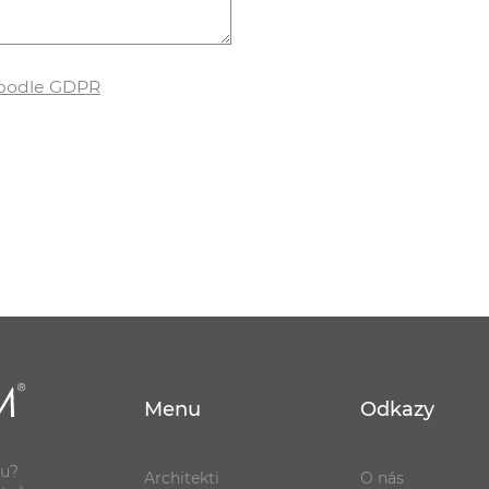
 podle GDPR
Menu
Odkazy
ou?
Architekti
O nás