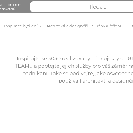
vebních firem
odavatelů
Inspirace bydlení
Architekti a designéři
Služby a řešení
S
Inspirujte se 3030 realizovanými projekty od
TEAMu a poptejte jejich služby pro váš záměr ne
podnikání. Také se podívejte, jaké osvědčené
používají architekti a designé