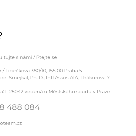
?
tujte s námi / Ptejte se
 Libečkova 380/10, 155 00 Praha 5
el Smejkal, Ph. D., Intl Assos AIA, Thákurova 7
čka: L 25042 vedená u Městského soudu v Praze
78 488 084
coteam.cz