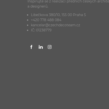
Inspirujte se z realizací předních českých archit
a designerů.
Libečkova 380/10, 155 00 Praha 5
+420 778 488 084
kancelar@czechdecoteam.cz
IČ: 01238779