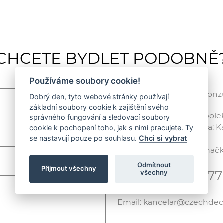
CHCETE BYDLET PODOBNĚ
Používáme soubory cookie!
Rádi vám poradíme / Konzul
Dobrý den, tyto webové stránky používají
základní soubory cookie k zajištění svého
CZECH DECO TEAM, spolek /
správného fungování a sledovací soubory
Korespondenční adresa: Kar
cookie k pochopení toho, jak s nimi pracujete. Ty
(ČVUT), 166 29 Praha 6
se nastavují pouze po souhlasu.
Chci si vybrat
IČ: 01238779, Spisová zna
Odmítnout
Přijmout všechny
Telefon: +420 7
všechny
Email: kancelar@czechde