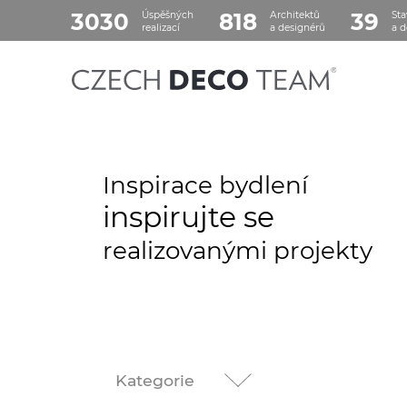
3030
818
39
Úspěšných
Architektů
Sta
realizací
a designérů
a d
Inspirace bydlení
inspirujte se
realizovanými projekty
Kategorie