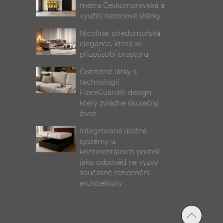
metra Českomoravská a
využití betonové stěrky
Nicoline: středomořská
elegance, která se
přizpůsobí prostoru
Čistitelné látky s
technologií
FibreGuard®: design,
který zvládne skutečný
život
Integrované úložné
systémy u
kontinentálních postelí
jako odpověď na výzvy
současné rezidenční
architektury