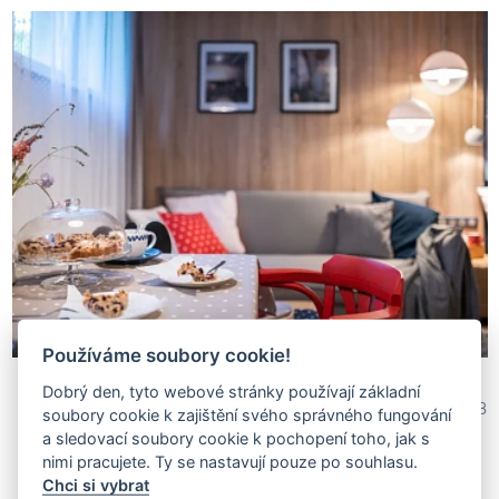
Používáme soubory cookie!
Dobrý den, tyto webové stránky používají základní
Hedvika Novotná -
1 760 868
NOVOdesign
soubory cookie k zajištění svého správného fungování
a sledovací soubory cookie k pochopení toho, jak s
nimi pracujete. Ty se nastavují pouze po souhlasu.
Chci si vybrat