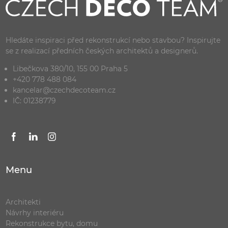
Hledáte inspiraci před rekonstrukcí nebo stavbou? Inspirujte
se z realizací předních českých architektů a designerů.
Libečkova 380/10, 155 00 Praha 5
+420 778 488 084
kancelar@czechdecoteam.cz
IČ: 01238779
Menu
Architekti
Návrhy interiéru
Rekonstrukce bytu, domu