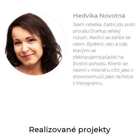
Hedvika Novotná
Jsem rebelka, často jdu proti
proudu.Oceňuji selský
rozum. Nechci se zalíbit se
všem. Bydlení, věci a lidé,
kterými se
obklopujeme,působí na
životní pohodu. Klienti se
nesmí v interiéru cítit jako v
showroomu,či jako na fotce
z Instagramu.
Realizované projekty