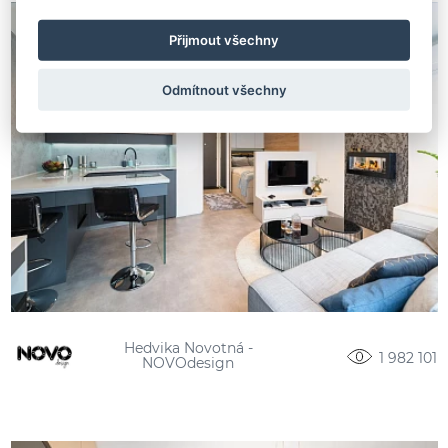
Přijmout všechny
Odmítnout všechny
Hedvika Novotná -
1 982 101
NOVOdesign