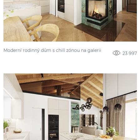
Moderní rodinný dům s chill zónou na galerii
23 997