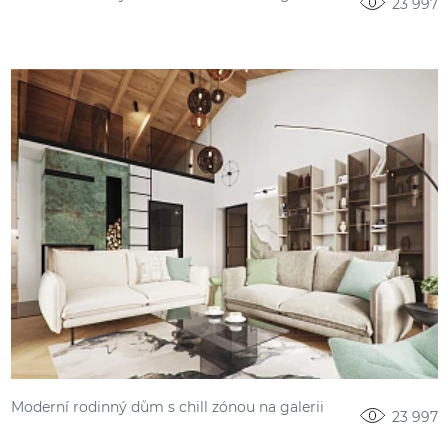
23 997
Moderní rodinný dům s chill zónou na galerii
23 997