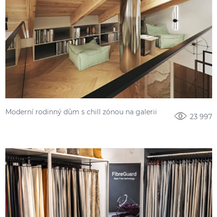
Moderní rodinný dům s chill zónou na galerii
23 997