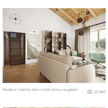
Moderní rodinný dům s chill zónou na galerii
23 997