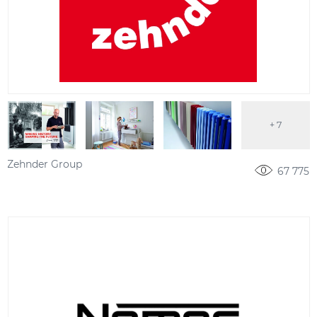
+ 7
Zehnder Group
67 775