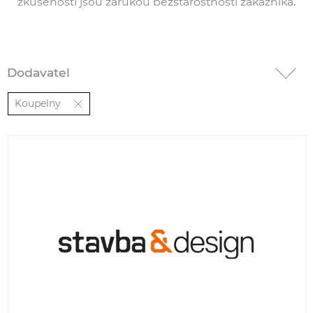
zkušenosti jsou zárukou bezstarostnosti zákazníka.
Dodavatel
Koupelny