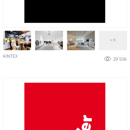
+ 11
KINTEX
29 506