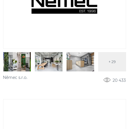
+ 29
Němec s.r.o.
20 433