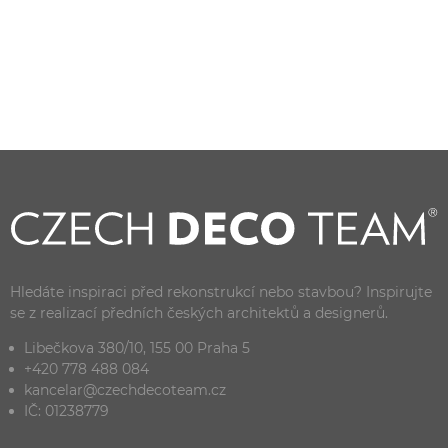
Hledáte inspiraci před rekonstrukcí nebo stavbou? Inspirujte
se z realizací předních českých architektů a designerů.
Libečkova 380/10, 155 00 Praha 5
+420 778 488 084
kancelar@czechdecoteam.cz
IČ: 01238779