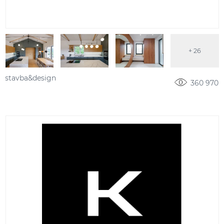
+ 26
stavba&design
360 970