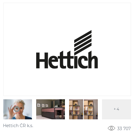
+ 4
Hettich ČR k.s.
33 707