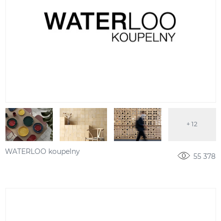
+ 12
WATERLOO koupelny
55 378