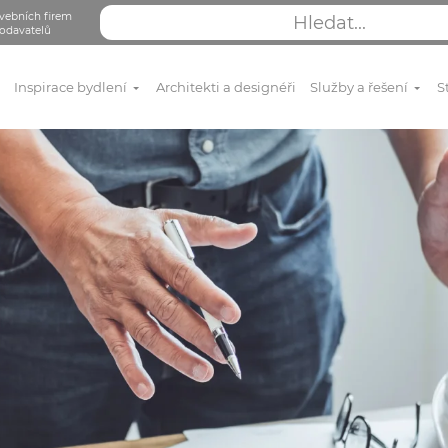
vebních firem
odavatelů
Inspirace bydlení
Architekti a designéři
Služby a řešení
S