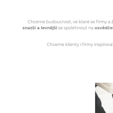
Chceme budoucnost, ve které se firmy a ži
snazší a levnější
se spolehnout na
osvědče
Chceme klienty i firmy inspirovat,