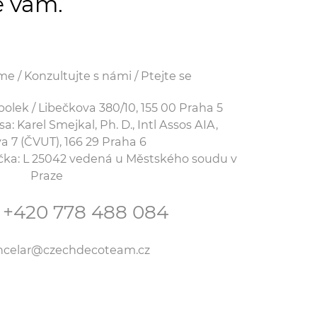
e vám.
e / Konzultujte s námi / Ptejte se
ek / Libečkova 380/10, 155 00 Praha 5
 Karel Smejkal, Ph. D., Intl Assos AIA,
a 7 (ČVUT), 166 29 Praha 6
ačka: L 25042 vedená u Městského soudu v
Praze
: +420 778 488 084
ancelar@czechdecoteam.cz