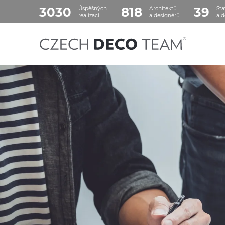
3030
818
39
Úspěšných
Architektů
Sta
realizací
a designérů
a d