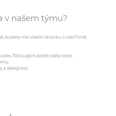
ma v našem týmu?
, budete mít vlastní stránku o vaší firmě.
řes 700 a jejich počet stále roste.
irmy.
 a designéry.