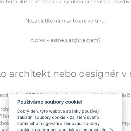
ruhům služeb, materiálů a výrobků pro realizaci stavby
Nezaplatíte nám za to ani korunu.
A proč vlastně
s architektem?
ako architekt nebo designér 
stránkách CDT. Můžete inspirovat desetitisíce lidí měsíč
Používáme soubory cookie!
architektů, designérů, řemeslníků a dodavatelů.
Dobrý den, tyto webové stránky používají
í hledají architekty a možná právě vás.
základní soubory cookie k zajištění svého
logie architektury ČVUT Praha a propojit se s klienty, 
správného fungování a sledovací soubory
cookie k pochopení toho, jak s nimi pracujete. Ty
architekty a designéry.