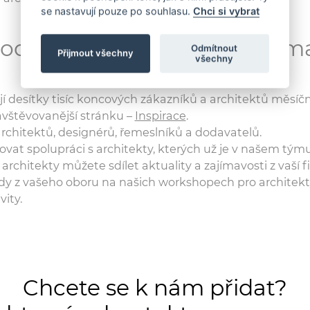
se nastavují pouze po souhlasu.
Chci si vybrat
 dodavatel nebo stavební fir
Odmítnout
Přijmout všechny
všechny
í desítky tisíc koncových zákazníků a architektů měsíčně
avštěvovanější stránku –
Inspirace
.
architektů, designérů, řemeslníků a dodavatelů.
t spolupráci s architekty, kterých už je v našem týmu p
rchitekty můžete sdílet aktuality a zajímavosti z vaší f
y z vašeho oboru na našich workshopech pro architekty
ity.
Chcete se k nám přidat?