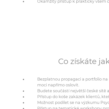
Okamžitý přístup k prakticky všem d
Co získáte j
Bezplatnou propagaci a portfolio na 
moci napřímo oslovit.
Budete součástí největší české sítě 
Přístup do koše zakázek klientů, kteř
Možnost podílet se na výzkumu Psycho
Přístup na tematické workshopy pro 