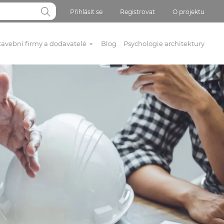
Přihlásit se
Registrovat
O projektu
tavební firmy a dodavatelé
Blog
Psychologie architektury