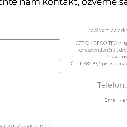
hte nám kontakt, ozveme s
Rádi vám poradím
CZECH DECO TEAM, spol
Korespondenční adresa:
Thákurov
IČ: 01238779, Spisová zn
Telefon
Email: k
ích údajů podle GDPR