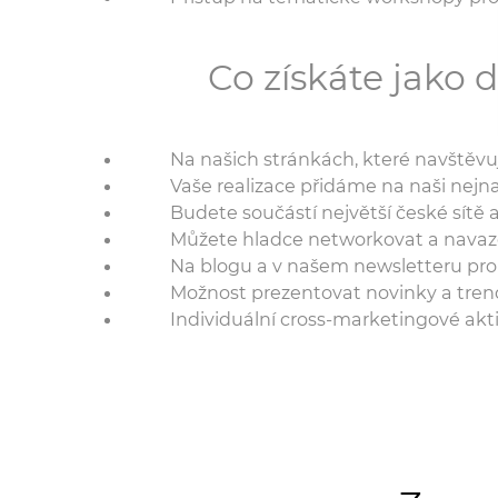
Co získáte jako
Na našich stránkách, které navštěvuj
Vaše realizace přidáme na naši nejn
Budete součástí největší české sítě 
Můžete hladce networkovat a navazova
Na blogu a v našem newsletteru pro a
Možnost prezentovat novinky a trend
Individuální cross-marketingové aktiv