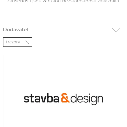
zkušenosti jsou zárukou bezstarostnosti zákazníka.
Dodavatel
trezory