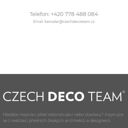
Telefon: +420 778 488 084
Email: kancelar@czechdecoteam.cz
Hledáte inspiraci před rekonstrukcí nebo stavbou? Inspirujte
se z realizací předních českých architektů a designerů.