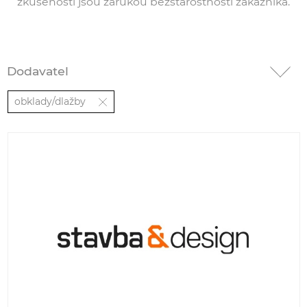
zkušenosti jsou zárukou bezstarostnosti zákazníka.
Dodavatel
obklady/dlažby