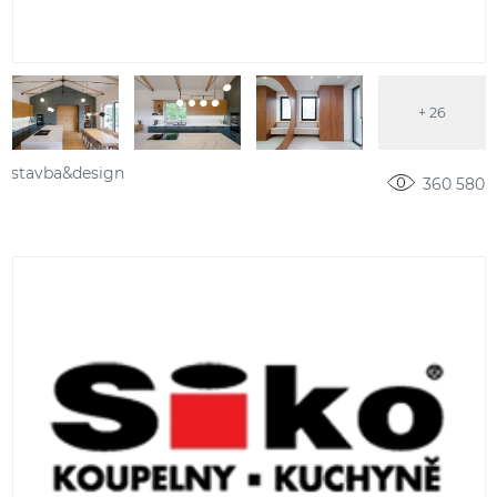
+ 26
stavba&design
360 580