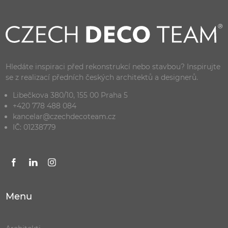
Hledáte inspiraci před rekonstrukcí nebo stavbou? Inspirujte
se z realizací předních českých architektů a designerů.
Libečkova 380/10, 155 00 Praha 5
+420 778 488 084
kancelar@czechdecoteam.cz
IČ: 01238779
Menu