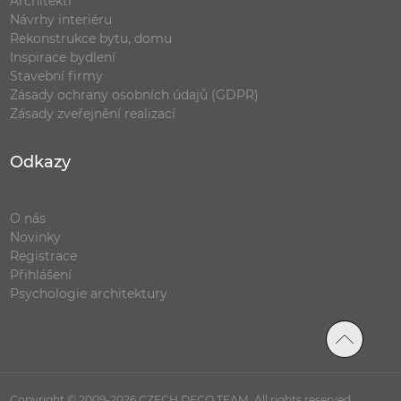
Architekti
Návrhy interiéru
Rekonstrukce bytu, domu
Inspirace bydlení
Stavební firmy
Zásady ochrany osobních údajů (GDPR)
Zásady zveřejnění realizací
Odkazy
O nás
Novinky
Registrace
Přihlášení
Psychologie architektury
Copyright © 2009-2026 CZECH DECO TEAM. All rights reserved.