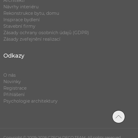
Architekti
Návrhy interiéru
Rekonstrukce bytu, domu
Inspirace bydlení
Stavební firmy
Zásady ochrany osobních údajů (GDPR)
Zásady zveřejnění realizací
Odkazy
O nás
Novinky
Registrace
Přihlášení
Psychologie architektury
Copyright © 2009-2026 CZECH DECO TEAM. All rights reserved.