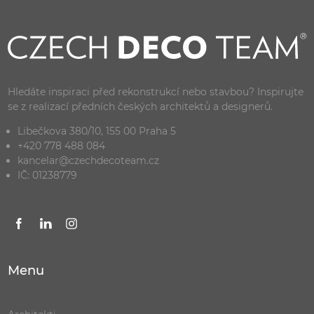
Hledáte inspiraci před rekonstrukcí nebo stavbou? Inspirujte
se z realizací předních českých architektů a designerů.
Libečkova 380/10, 155 00 Praha 5
+420 778 488 084
kancelar@czechdecoteam.cz
IČ: 01238779
Menu