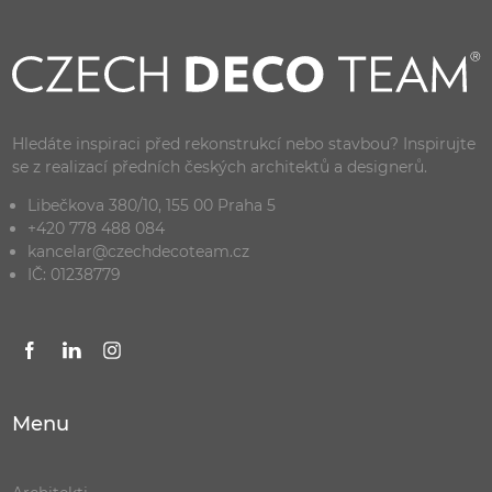
Hledáte inspiraci před rekonstrukcí nebo stavbou? Inspirujte
se z realizací předních českých architektů a designerů.
Libečkova 380/10, 155 00 Praha 5
+420 778 488 084
kancelar@czechdecoteam.cz
IČ: 01238779
Menu