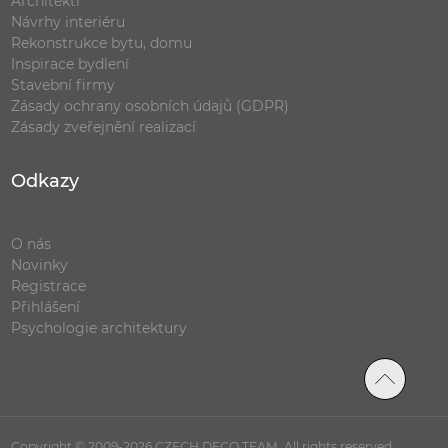
Architekti
Návrhy interiéru
Rekonstrukce bytu, domu
Inspirace bydlení
Stavební firmy
Zásady ochrany osobních údajů (GDPR)
Zásady zveřejnění realizací
Odkazy
O nás
Novinky
Registrace
Přihlášení
Psychologie architektury
Copyright © 2009-2026 CZECH DECO TEAM. All rights reserved.