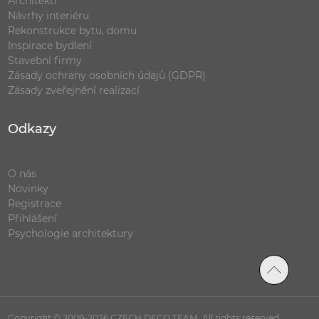
Architekti
Návrhy interiéru
Rekonstrukce bytu, domu
Inspirace bydlení
Stavební firmy
Zásady ochrany osobních údajů (GDPR)
Zásady zveřejnění realizací
Odkazy
O nás
Novinky
Registrace
Přihlášení
Psychologie architektury
Copyright © 2009-2026 CZECH DECO TEAM. All rights reserved.