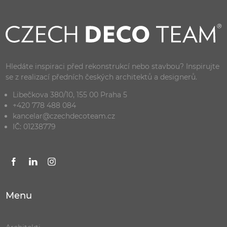
Hledáte inspiraci před rekonstrukcí nebo stavbou? Inspirujte
se z realizací předních českých architektů a designerů.
Libečkova 380/10, 155 00 Praha 5
+420 778 488 084
kancelar@czechdecoteam.cz
IČ: 01238779
Menu