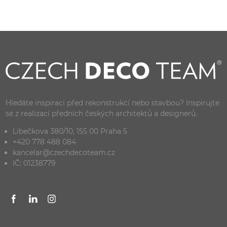
Hledáte inspiraci před rekonstrukcí nebo stavbou? Inspirujte
se z realizací předních českých architektů a designerů.
Libečkova 380/10, 155 00 Praha 5
+420 778 488 084
kancelar@czechdecoteam.cz
IČ: 01238779