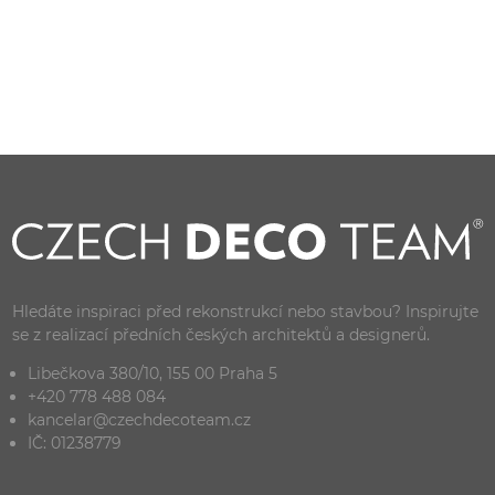
Hledáte inspiraci před rekonstrukcí nebo stavbou? Inspirujte
se z realizací předních českých architektů a designerů.
Libečkova 380/10, 155 00 Praha 5
+420 778 488 084
kancelar@czechdecoteam.cz
IČ: 01238779