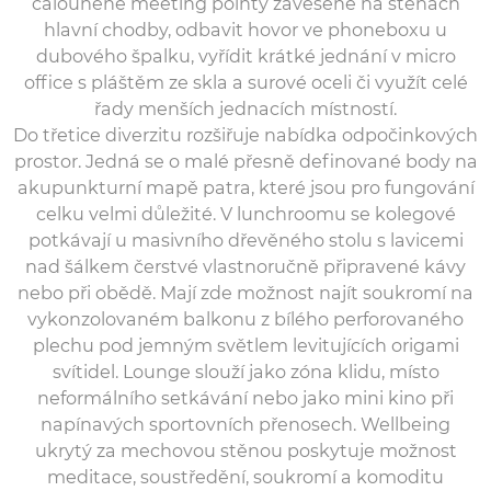
čalouněné meeting pointy zavěšené na stěnách
hlavní chodby, odbavit hovor ve phoneboxu u
dubového špalku, vyřídit krátké jednání v micro
office s pláštěm ze skla a surové oceli či využít celé
řady menších jednacích místností.
Do třetice diverzitu rozšiřuje nabídka odpočinkových
prostor. Jedná se o malé přesně definované body na
akupunkturní mapě patra, které jsou pro fungování
celku velmi důležité. V lunchroomu se kolegové
potkávají u masivního dřevěného stolu s lavicemi
nad šálkem čerstvé vlastnoručně připravené kávy
nebo při obědě. Mají zde možnost najít soukromí na
vykonzolovaném balkonu z bílého perforovaného
plechu pod jemným světlem levitujících origami
svítidel. Lounge slouží jako zóna klidu, místo
neformálního setkávání nebo jako mini kino při
napínavých sportovních přenosech. Wellbeing
ukrytý za mechovou stěnou poskytuje možnost
meditace, soustředění, soukromí a komoditu