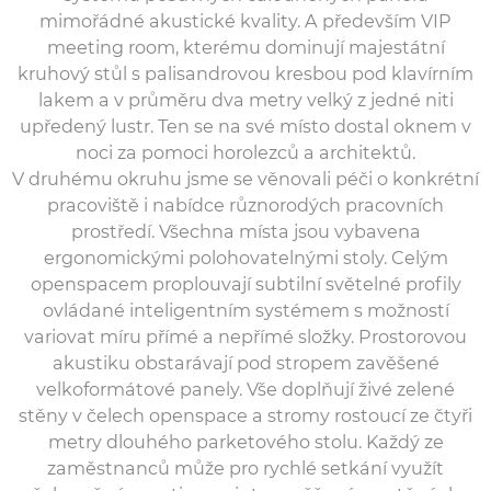
mimořádné akustické kvality. A především VIP
meeting room, kterému dominují majestátní
kruhový stůl s palisandrovou kresbou pod klavírním
lakem a v průměru dva metry velký z jedné niti
upředený lustr. Ten se na své místo dostal oknem v
noci za pomoci horolezců a architektů.
V druhému okruhu jsme se věnovali péči o konkrétní
pracoviště i nabídce různorodých pracovních
prostředí. Všechna místa jsou vybavena
ergonomickými polohovatelnými stoly. Celým
openspacem proplouvají subtilní světelné profily
ovládané inteligentním systémem s možností
variovat míru přímé a nepřímé složky. Prostorovou
akustiku obstarávají pod stropem zavěšené
velkoformátové panely. Vše doplňují živé zelené
stěny v čelech openspace a stromy rostoucí ze čtyři
metry dlouhého parketového stolu. Každý ze
zaměstnanců může pro rychlé setkání využít