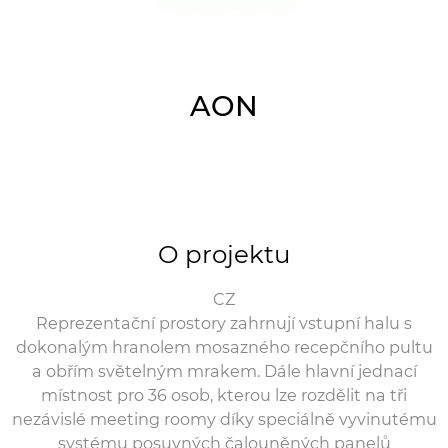
AON
O projektu
CZ
Reprezentační prostory zahrnují vstupní halu s
dokonalým hranolem mosazného recepčního pultu
a obřím světelným mrakem. Dále hlavní jednací
místnost pro 36 osob, kterou lze rozdělit na tři
nezávislé meeting roomy díky speciálně vyvinutému
systému posuvných čalouněných panelů