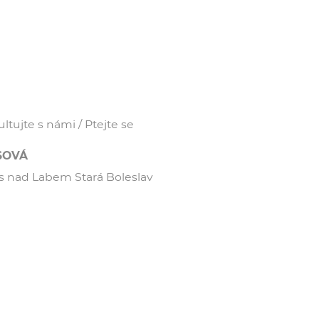
tujte s námi / Ptejte se
USOVÁ
ýs nad Labem Stará Boleslav