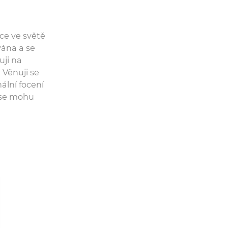
ace ve světě
vána a se
uji na
 Věnuji se
nální focení
 se mohu