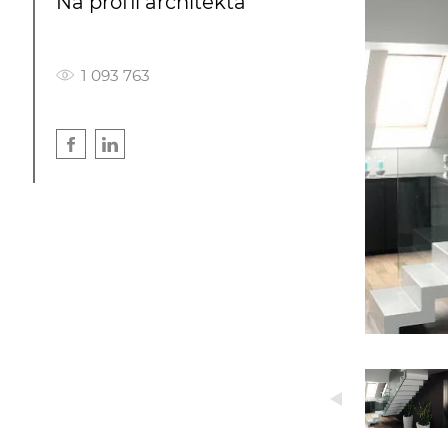
Na profil architekta
1 093 763