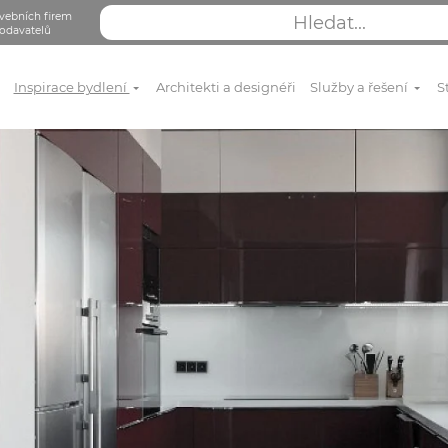
vebních firem
odavatelů
Inspirace bydlení
Architekti a designéři
Služby a řešení
S