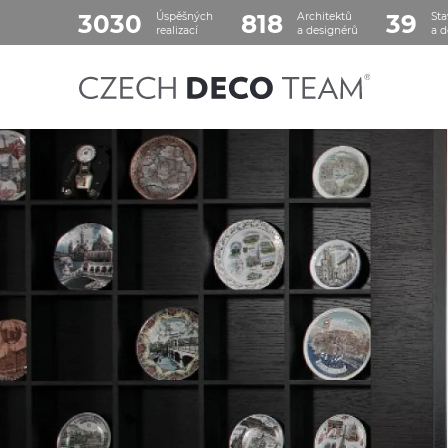
3030
818
39
Úspěšných
Architektů
Sta
realizací
a designérů
a d