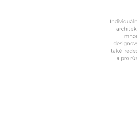
Individuáln
architek
mnou 
designový
také redesi
a pro r