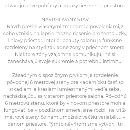
otvárajú nové pohľady a odrazy riešeného priestoru.
NAVRHOVANÝ STAV
Návrh prešiel viacerými zmenami a povoleniami, z
čoho vzniklo najlepšie možné riešenie pre tento úzky,
líniový priestor. Interiér beauty salónu je funkčne
rozdelený na štyri základné zóny v priečnom smere.
Niektoré zóny vzájomne komunikujú, iné si
zanechávajú svoje súkromie a potrebnú intimitu.
Zásadným dispozičným prvkom je rozdelenie
pôvodnej 6 metrovej steny pre kadernícku časť so
zrkadlami a kreslami umiestnenými vedľa seba,
nachádzajúcu sa v starom priestore salóna. Pôvodnú
6 metrovú stenu, ktorá by v novom priestore mohla
fungovať iba v pozdĺžnom smere, sme rozbili na tri 2-
metrové steny, čo nám umožnilo väčšiu variabilitu v
danom priestore. Týmto návrhom sme vytvorili tri