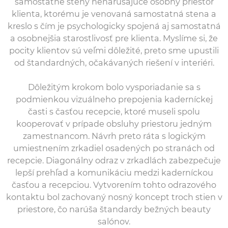
samostatné steny nenarúšajúce osobný priestor
klienta, ktorému je venovaná samostatná stena a
kreslo s čím je psychologicky spojená aj samostatná
a osobnejšia starostlivosť pre klienta. Myslíme si, že
pocity klientov sú veľmi dôležité, preto sme upustili
od štandardných, očakávaných riešení v interiéri.
Dôležitým krokom bolo vysporiadanie sa s
podmienkou vizuálneho prepojenia kaderníckej
časti s časťou recepcie, ktoré museli spolu
kooperovať v prípade obsluhy priestoru jedným
zamestnancom. Návrh preto ráta s logickým
umiestnením zrkadiel osadených po stranách od
recepcie. Diagonálny odraz v zrkadlách zabezpečuje
lepší prehľad a komunikáciu medzi kaderníckou
časťou a recepciou. Vytvorením tohto odrazového
kontaktu bol zachovaný nosný koncept troch stien v
priestore, čo narúša štandardy bežných beauty
salónov.