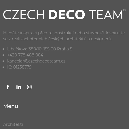
Hledáte inspiraci před rekonstrukcí nebo stavbou? Inspirujte
se z realizací předních českých architektů a designerů.
Libečkova 380/10, 155 00 Praha 5
+420 778 488 084
kancelar@czechdecoteam.cz
IČ: 01238779
Menu
Architekti