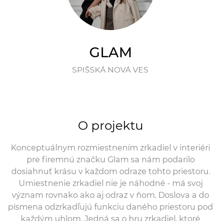
GLAM
SPIŠSKÁ NOVÁ VES
O projektu
Konceptuálnym rozmiestnením zrkadiel v interiéri
pre firemnú značku Glam sa nám podarilo
dosiahnuť krásu v každom odraze tohto priestoru.
Umiestnenie zrkadiel nie je náhodné - má svoj
význam rovnako ako aj odraz v ňom. Doslova a do
písmena odzrkadľujú funkciu daného priestoru pod
každým uhlom. Jedná sa o hru zrkadiel, ktoré