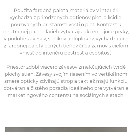
Použitá farebná paleta materiálov v interiéri
vychádza z prirodzených odtieňov pleti a líčidiel
používaných pri starostlivosti o pleť. Kontrast k
neutrálnej palete farieb vytvárajú akcentujúce prvky,
v podobe závesov, stolíkov a doplnkov, vychádzajúce
z farebnej palety očných tieňov či balzamov s cieľom
vniesť do interiéru pestrosť a osobitosť.
Priestor zdobí viacero závesov zmäkčujúcich tvrdé
plochy stien. Závesy svojím riasením vo vertikálnom
smere opticky zdvíhajú strop a taktiež majú funkciu
dotvárania čistého pozadia ideálneho pre vytváranie
marketingového contentu na sociálnych sieťach.