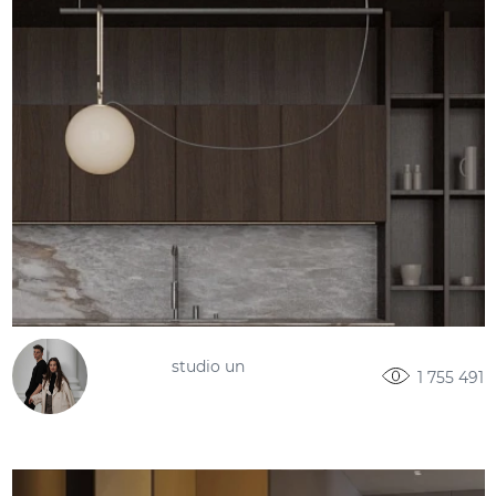
studio un
1 755 491