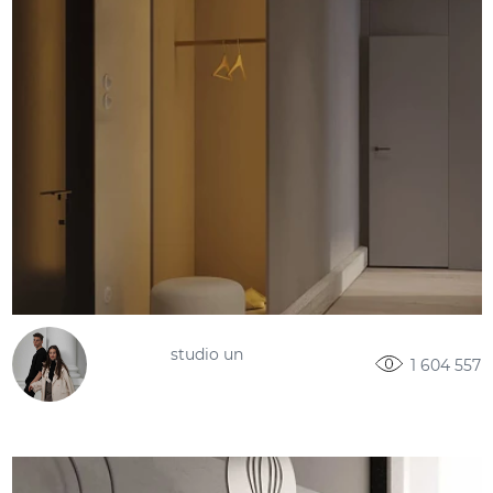
studio un
1 604 557