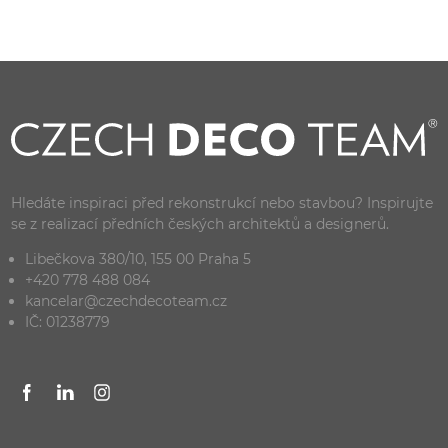
Hledáte inspiraci před rekonstrukcí nebo stavbou? Inspirujte
se z realizací předních českých architektů a designerů.
Libečkova 380/10, 155 00 Praha 5
+420 778 488 084
kancelar@czechdecoteam.cz
IČ: 01238779