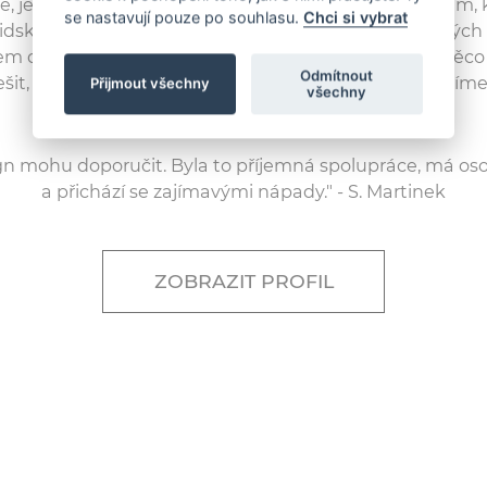
, jeho snaha maximálně vyhovět našim požadavkům, k
se nastavují pouze po souhlasu.
Chci si vybrat
idský přístup nás mile překvapil. Vše proběhlo v danýc
em dohodnutých podmínek. Pokud budeme ještě něco 
Odmítnout
řešit, určitě se opět na KOUZ.DESIGN s důvěrou obrátíme.
Přijmout všechny
všechny
gn mohu doporučit. Byla to příjemná spolupráce, má oso
a přichází se zajímavými nápady." - S. Martinek
ZOBRAZIT PROFIL