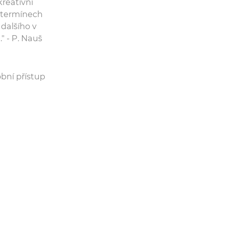
reativní
h termínech
dalšího v
" - P. Nauš
bní přístup