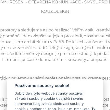
IVNÍ ŘEŠENÍ - OTEVŘENÁ KOMUNIKACE - SMYSL PRO 
KOUZ.DESIGN
ostory a sledujeme až po realizací. Věřím v sílu kreativit
 pomáhá lidem zlepšovat jejich prostředí, dosahovat cílů
udoval jsem architekturu v Paříži. Po letech zkušeností v Pa
jsem se zaměřil na udržitelný design, se mým hlavním 
 prostředí. Interiérový design je pro mě cestou, jak přidat
harmonii, přičemž denně těžím z kreativity a empatie.
ický, příjemný a velmi profesionální přístup, krásná prác
Zemánková
Používáme soubory cookie!
Dobrý den, tyto webové stránky používají
základní soubory cookie k zajištění svého
 jsme byli trochu nervózní, byla to naše první zkušenos
správného fungování a sledovací soubory
ktem. Veškeré obavy se ale rozplynuly po první schůzce.
cookie k pochopení toho, jak s nimi pracujete. Ty