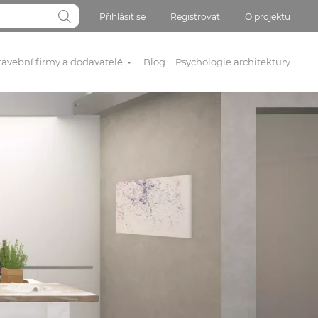
Přihlásit se
Registrovat
O projektu
tavební firmy a dodavatelé
Blog
Psychologie architektury