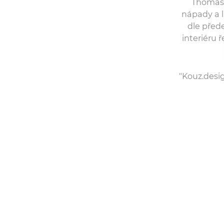
Thomase
nápady a l
dle před
interiéru 
"Kouz.desi