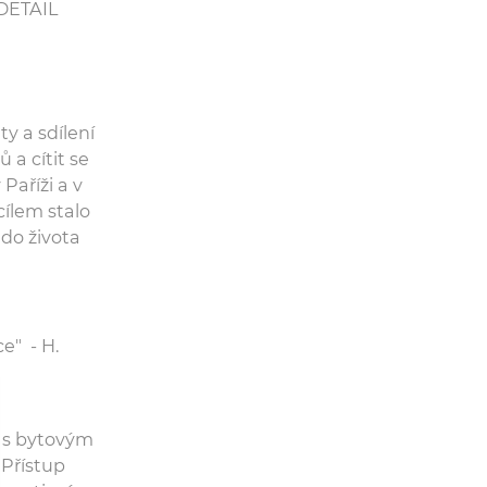
DETAIL
y a sdílení
 a cítit se
říži a v
cílem stalo
 do života
e" - H.
t s bytovým
 Přístup