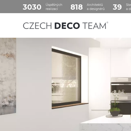
3030
818
39
Úspěšných
Architektů
Sta
realizací
a designérů
a d