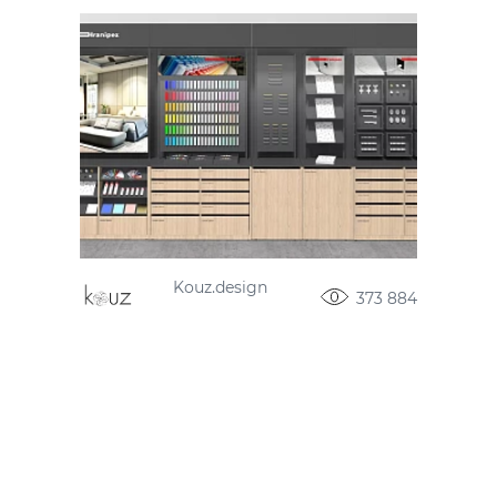
Kouz.design
373 884