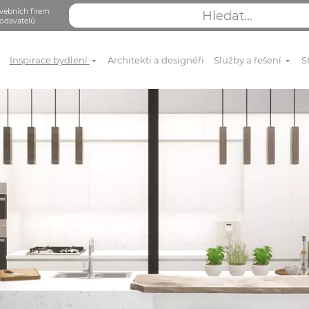
vebních firem
odavatelů
Inspirace bydlení
Architekti a designéři
Služby a řešení
S