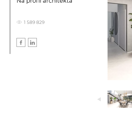
Na profil architekta
1 589 829