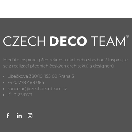
Hledáte inspiraci před rekonstrukcí nebo stavbou? Inspirujte
se z realizací předních českých architektů a designerů.
Libečkova 380/10, 155 00 Praha 5
+420 778 488 084
kancelar@czechdecoteam.cz
IČ: 01238779