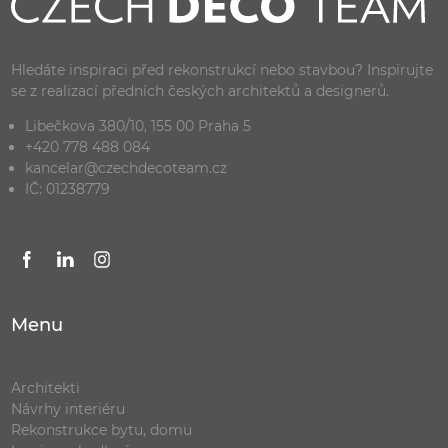
Hledáte inspiraci před rekonstrukcí nebo stavbou? Inspirujte
se z realizací předních českých architektů a designerů.
Libečkova 380/10, 155 00 Praha 5
+420 778 488 084
kancelar@czechdecoteam.cz
IČ: 01238779
Menu
Architekti
Návrhy interiéru
Rekonstrukce bytu, domu