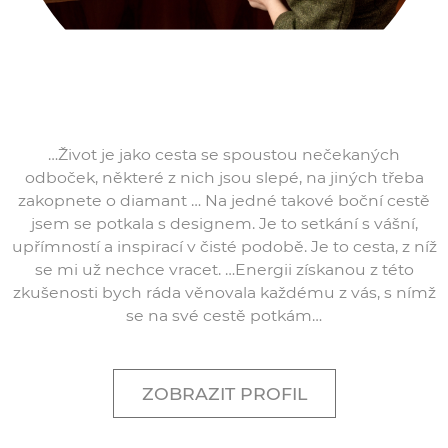
…Život je jako cesta se spoustou nečekaných
odboček, některé z nich jsou slepé, na jiných třeba
zakopnete o diamant … Na jedné takové boční cestě
jsem se potkala s designem. Je to setkání s vášní,
upřímností a inspirací v čisté podobě. Je to cesta, z níž
se mi už nechce vracet. …Energii získanou z této
zkušenosti bych ráda věnovala každému z vás, s nímž
se na své cestě potkám…
ZOBRAZIT PROFIL