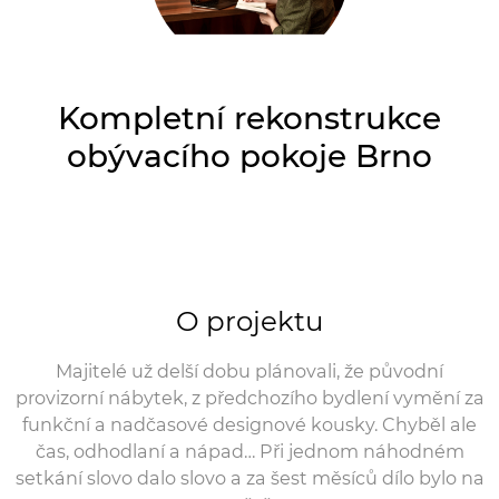
Kompletní rekonstrukce
obývacího pokoje Brno
O projektu
Majitelé už delší dobu plánovali, že původní
provizorní nábytek, z předchozího bydlení vymění za
funkční a nadčasové designové kousky. Chyběl ale
čas, odhodlaní a nápad… Při jednom náhodném
setkání slovo dalo slovo a za šest měsíců dílo bylo na