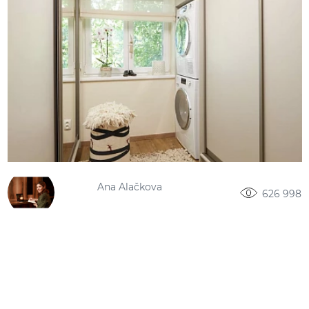
Ana Alačkova
626 998