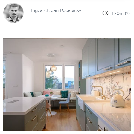
Ing. arch. Jan Počepický
1 206 872