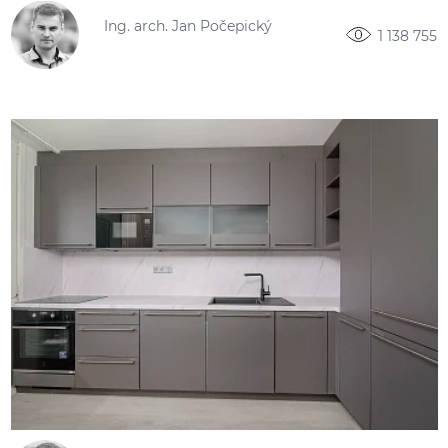
Ing. arch. Jan Počepický
1 138 755