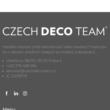
Hledáte inspiraci před rekonstrukcí nebo stavbou? Inspirujte
se z realizací předních českých architektů a designerů.
Libečkova 380/10, 155 00 Praha 5
+420 778 488 084
kancelar@czechdecoteam.cz
IČ: 01238779
Menu