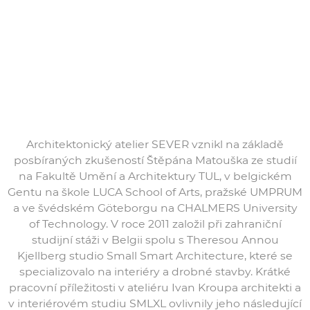
Architektonický atelier SEVER vznikl na základě
posbíraných zkušeností Štěpána Matouška ze studií
na Fakultě Umění a Architektury TUL, v belgickém
Gentu na škole LUCA School of Arts, pražské UMPRUM
a ve švédském Göteborgu na CHALMERS University
of Technology. V roce 2011 založil při zahraniční
studijní stáži v Belgii spolu s Theresou Annou
Kjellberg studio Small Smart Architecture, které se
specializovalo na interiéry a drobné stavby. Krátké
pracovní příležitosti v ateliéru Ivan Kroupa architekti a
v interiérovém studiu SMLXL ovlivnily jeho následující