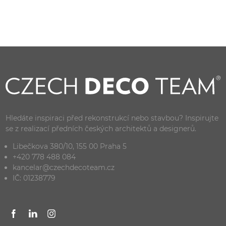
Hledáte inspiraci před rekonstrukcí nebo stavbou? Inspirujte
se z realizací předních českých architektů a designerů.
Libečkova 380/10, 155 00 Praha 5
+420 778 488 084
kancelar@czechdecoteam.cz
IČ: 01238779