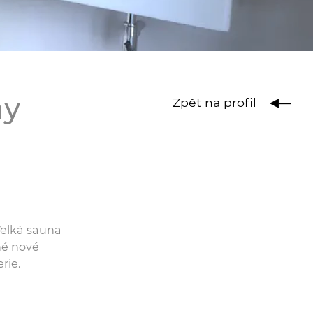
ny
Zpět na profil
Velká sauna
né nové
rie.