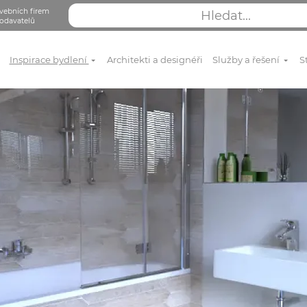
vebních firem
odavatelů
Inspirace bydlení
Architekti a designéři
Služby a řešení
S