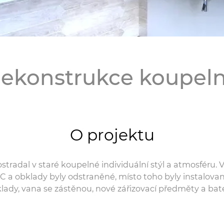
ekonstrukce koupel
O projektu
ostradal v staré koupelné individuální stýl a atmosféru. 
C a obklady byly odstraněné, místo toho byly instalova
lady, vana se zástěnou, nové zářizovací předměty a bate