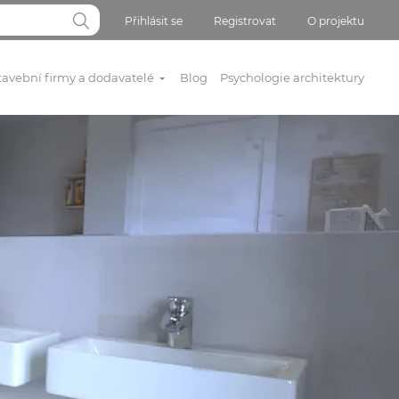
Přihlásit se
Registrovat
O projektu
tavební firmy a dodavatelé
Blog
Psychologie architektury