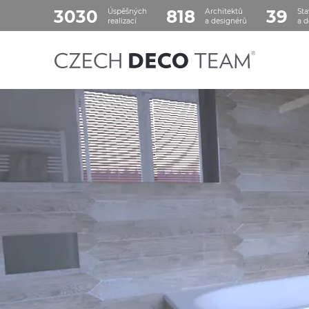
3030
818
39
Úspěšných
Architektů
Sta
realizací
a designérů
a d