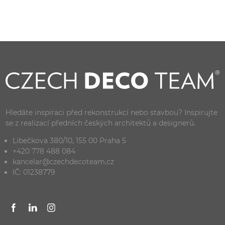
Hledáte inspiraci před rekonstrukcí nebo stavbou? Inspirujte
se z realizací předních českých architektů a designerů.
Libečkova 380/10, 155 00 Praha 5
+420 778 488 084
kancelar@czechdecoteam.cz
IČ: 01238779