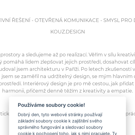
IVNÍ ŘEŠENÍ - OTEVŘENÁ KOMUNIKACE - SMYSL PRO 
KOUZ.DESIGN
ostory a sledujeme až po realizací. Věřím v sílu kreativit
 pomáhá lidem zlepšovat jejich prostředí, dosahovat cílů
udoval jsem architekturu v Paříži. Po letech zkušeností v Pa
jsem se zaměřil na udržitelný design, se mým hlavním 
 prostředí. Interiérový design je pro mě cestou, jak přidat
harmonii, přičemž denně těžím z kreativity a empatie.
Používáme soubory cookie!
ický, příjemný a velmi profesionální přístup, krásná prác
Dobrý den, tyto webové stránky používají
Zemánková
základní soubory cookie k zajištění svého
správného fungování a sledovací soubory
cookie k pochopení toho, jak s nimi pracujete. Ty