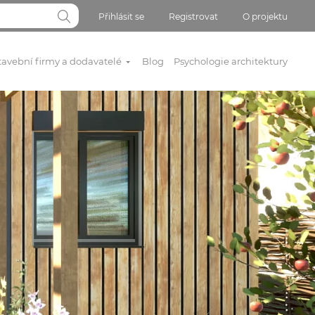
Přihlásit se
Registrovat
O projektu
tavební firmy a dodavatelé
Blog
Psychologie architektury