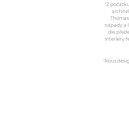
"Z počátku
archite
Thomase
nápady a l
dle před
interiéru 
"Kouz.desi