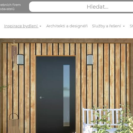
vebních firem
odavatelů
Inspirace bydlení
Architekti a designéři
Služby a řešení
S