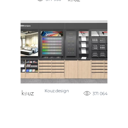
Kouz.design
371 064