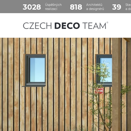
3028
818
39
Úspěšných
Architektů
Sta
realizací
a designérů
a d