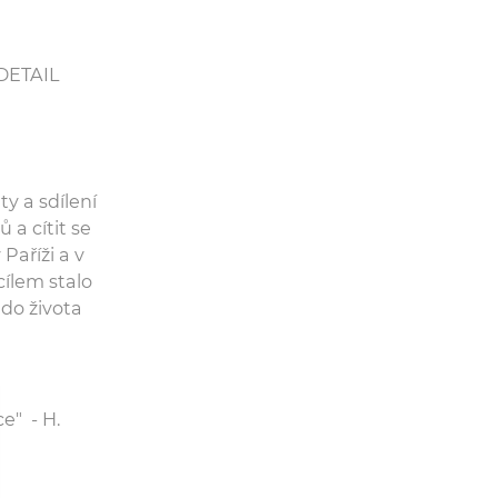
DETAIL
y a sdílení
 a cítit se
říži a v
cílem stalo
 do života
e" - H.