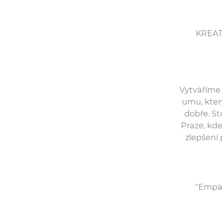
KREAT
Vytváříme pr
umu, který
dobře. St
Praze, kde 
zlepšení
"Empat