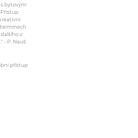
t s bytovým
 Přístup
reativní
h termínech
dalšího v
" - P. Nauš
bní přístup