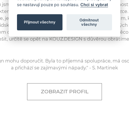
 jsme byli trochu nervózní, byla to naše první zkušenos
se nastavují pouze po souhlasu.
Chci si vybrat
ktem. Veškeré obavy se ale rozplynuly po první schůzce.
, jeho snaha maximálně vyhovět našim požadavkům, k
Odmítnout
Přijmout všechny
všechny
idský přístup nás mile překvapil. Vše proběhlo v danýc
em dohodnutých podmínek. Pokud budeme ještě něco 
řešit, určitě se opět na KOUZ.DESIGN s důvěrou obrátíme.
gn mohu doporučit. Byla to příjemná spolupráce, má oso
a přichází se zajímavými nápady." - S. Martinek
ZOBRAZIT PROFIL