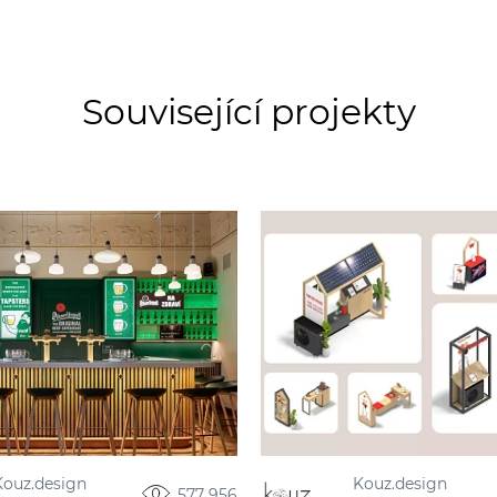
Související projekty
Kouz.design
Kouz.design
577 956