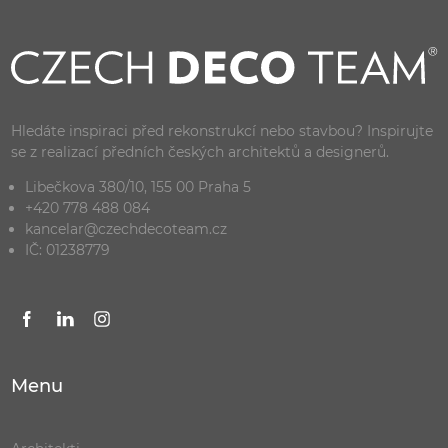
Hledáte inspiraci před rekonstrukcí nebo stavbou? Inspirujte
se z realizací předních českých architektů a designerů.
Libečkova 380/10, 155 00 Praha 5
+420 778 488 084
kancelar@czechdecoteam.cz
IČ: 01238779
Menu