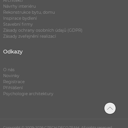
Architekti
Návrhy interiéru
Rekonstrukce bytu, domu
Inspirace bydlení
Stavební firmy
Zásady ochrany osobních údajů (GDPR)
Zásady zveřejnění realizací
Odkazy
O nás
Novinky
Registrace
Přihlášení
Psychologie architektury
Copyright © 2009-2026 CZECH DECO TEAM. All rights reserved.