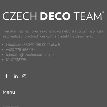
Hledáte inspiraci před rekonstrukcí nebo stavbou? Inspirujte
se z realizací předních českých architektů a designerů.
Libečkova 380/10, 155 00 Praha 5
+420 778 488 084
kancelar@czechdecoteam.cz
IČ: 01238779
Menu