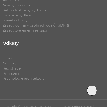
Architekti
Návrhy interiéru
Rekonstrukce bytu, domu
Inspirace bydlení
Stavební firmy
Zásady ochrany osobních údajů (GDPR)
Zásady zveřejnění realizací
Odkazy
O nás
Novinky
Registrace
Přihlášení
Psychologie architektury
Copyright © 2009-2026 CZECH DECO TEAM. All rights reserved.