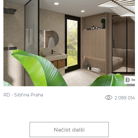
RD - Sibřina Praha
2 099 014
Načíst další