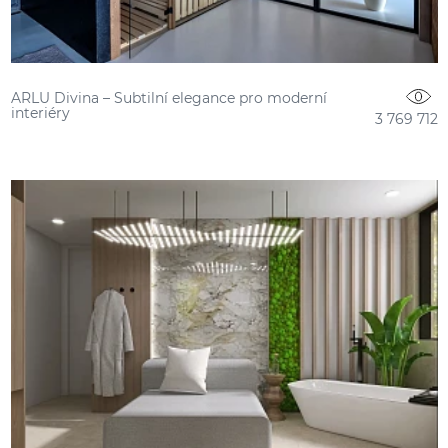
ARLU Divina – Subtilní elegance pro moderní
interiéry
3 769 712