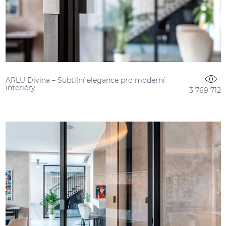
ARLU Divina – Subtilní elegance pro moderní
interiéry
3 769 712