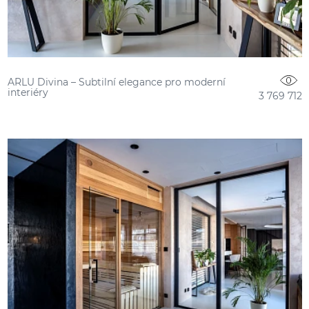
ARLU Divina – Subtilní elegance pro moderní
interiéry
3 769 712