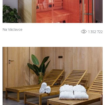
Na Václavce
1 352 722