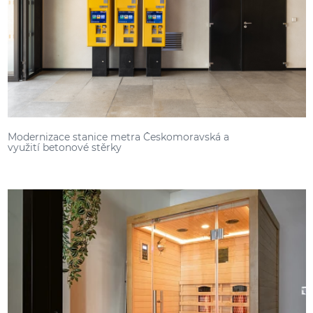
Modernizace stanice metra Českomoravská a
využití betonové stěrky