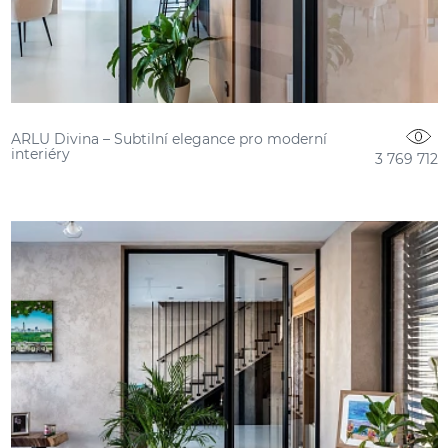
ARLU Divina – Subtilní elegance pro moderní
interiéry
3 769 712