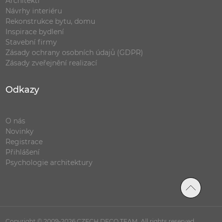
Architekti
Návrhy interiéru
Rekonstrukce bytu, domu
Inspirace bydlení
Stavební firmy
Zásady ochrany osobních údajů (GDPR)
Zásady zveřejnění realizací
Odkazy
O nás
Novinky
Registrace
Přihlášení
Psychologie architektury
Copyright © 2009-2026 CZECH DECO TEAM. All rights reserved.