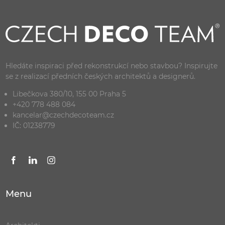
Hledáte inspiraci před rekonstrukcí nebo stavbou? Inspirujte
se z realizací předních českých architektů a designerů.
Libečkova 380/10, 155 00 Praha 5
+420 778 488 084
kancelar@czechdecoteam.cz
IČ: 01238779
Menu