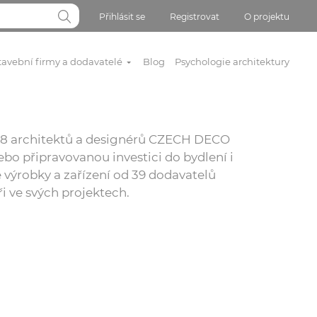
Přihlásit se
Registrovat
O projektu
tavební firmy a dodavatelé
Blog
Psychologie architektury
 818 architektů a designérů CZECH DECO
bo připravovanou investici do bydlení i
 výrobky a zařízení od 39 dodavatelů
ři ve svých projektech.