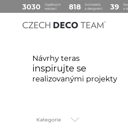
3030
818
39
Úspěšných
Architektů
Sta
realizací
a designérů
a d
Návrhy teras
inspirujte se
realizovanými projekty
Kategorie