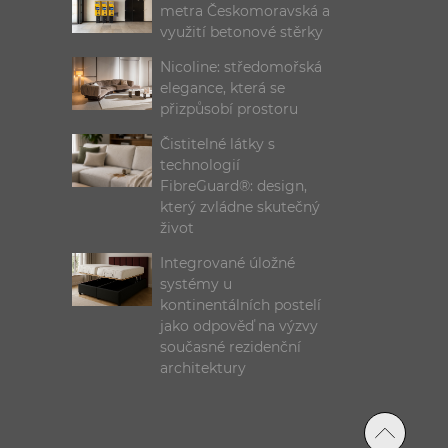
metra Českomoravská a
využití betonové stěrky
Nicoline: středomořská
elegance, která se
přizpůsobí prostoru
Čistitelné látky s
technologií
FibreGuard®: design,
který zvládne skutečný
život
Integrované úložné
systémy u
kontinentálních postelí
jako odpověď na výzvy
současné rezidenční
architektury