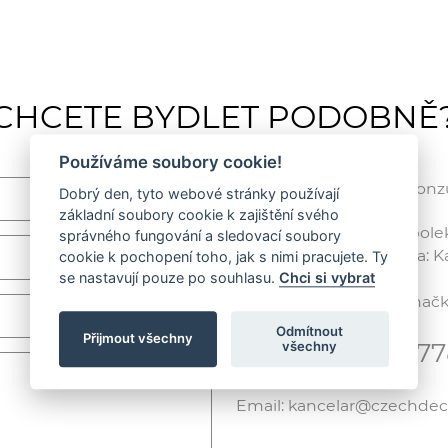
CHCETE BYDLET PODOBNĚ
Používáme soubory cookie!
Rádi vám poradíme / Konzul
Dobrý den, tyto webové stránky používají
základní soubory cookie k zajištění svého
CZECH DECO TEAM, spolek /
správného fungování a sledovací soubory
Korespondenční adresa: Kar
cookie k pochopení toho, jak s nimi pracujete. Ty
(ČVUT), 166 29 Praha 6
se nastavují pouze po souhlasu.
Chci si vybrat
IČ: 01238779, Spisová zna
Odmítnout
Přijmout všechny
Telefon: +420 7
všechny
Email: kancelar@czechde