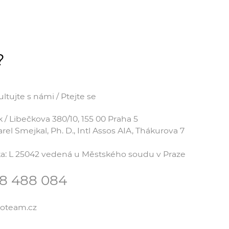
?
tujte s námi / Ptejte se
 Libečkova 380/10, 155 00 Praha 5
el Smejkal, Ph. D., Intl Assos AIA, Thákurova 7
čka: L 25042 vedená u Městského soudu v Praze
78 488 084
coteam.cz