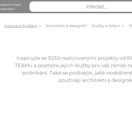
vebních firem
odavatelů
Inspirace bydlení
Architekti a designéři
Služby a řešení
S
Inspirujte se 3030 realizovanými projekty od
TEAMu a poptejte jejich služby pro váš záměr ne
podnikání. Také se podívejte, jaké osvědčené
používají architekti a designé