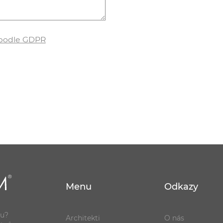
 podle GDPR
Menu
Odkazy
ou?
Architekti
O nás