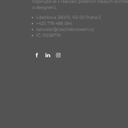
Inspirujte se z realizací předních českých archit
a designerů.
Libečkova 380/10, 155 00 Praha 5
+420 778 488 084
kancelar@czechdecoteam.cz
IČ: 01238779