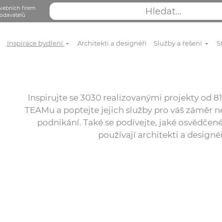
vebních firem
odavatelů
Inspirace bydlení
Architekti a designéři
Služby a řešení
S
Inspirujte se 3030 realizovanými projekty od
TEAMu a poptejte jejich služby pro váš záměr ne
podnikání. Také se podívejte, jaké osvědčené
používají architekti a designé