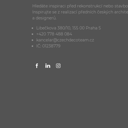
Hledáte inspiraci před rekonstrukcí nebo stavb
Inspirujte se z realizací předních českých archit
a designerů.
Libečkova 380/10, 155 00 Praha 5
+420 778 488 084
kancelar@czechdecoteam.cz
IČ: 01238779