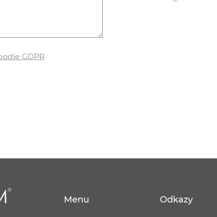
 podle GDPR
Menu
Odkazy