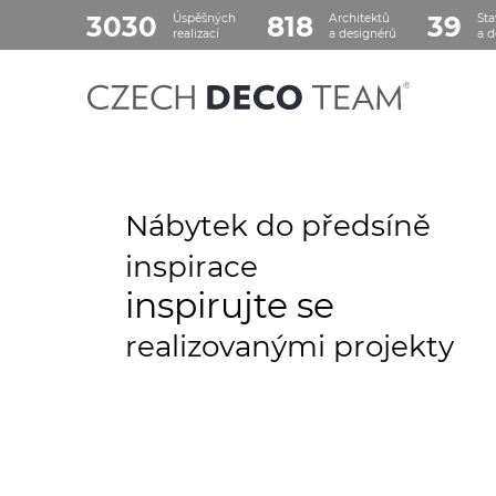
3030
818
39
Úspěšných
Architektů
Sta
realizací
a designérů
a d
Nábytek do předsíně
inspirace
inspirujte se
realizovanými projekty