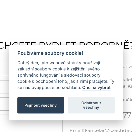
CHCETE BYDLET PODOBNĚ
Používáme soubory cookie!
Dobrý den, tyto webové stránky používají
Rádi vám poradíme / Konzul
základní soubory cookie k zajištění svého
správného fungování a sledovací soubory
CZECH DECO TEAM, spolek /
cookie k pochopení toho, jak s nimi pracujete. Ty
Korespondenční adresa: Kar
se nastavují pouze po souhlasu.
Chci si vybrat
(ČVUT), 166 29 Praha 6
IČ: 01238779, Spisová zna
Odmítnout
Přijmout všechny
všechny
Telefon: +420 7
Email: kancelar@czechde