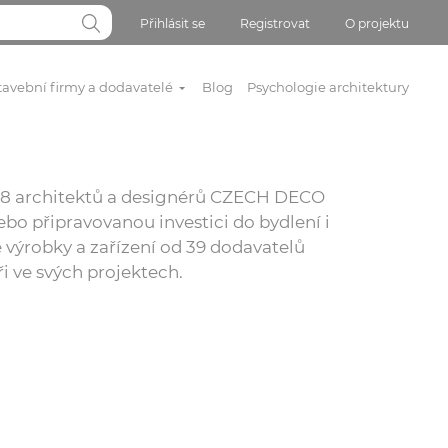
Přihlásit se
Registrovat
O projektu
tavební firmy a dodavatelé
Blog
Psychologie architektury
 818 architektů a designérů CZECH DECO
bo připravovanou investici do bydlení i
 výrobky a zařízení od 39 dodavatelů
ři ve svých projektech.