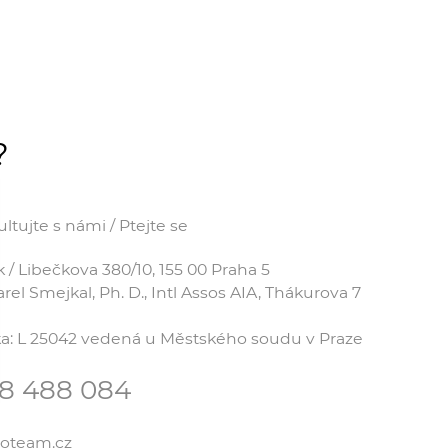
?
tujte s námi / Ptejte se
 Libečkova 380/10, 155 00 Praha 5
el Smejkal, Ph. D., Intl Assos AIA, Thákurova 7
čka: L 25042 vedená u Městského soudu v Praze
78 488 084
coteam.cz