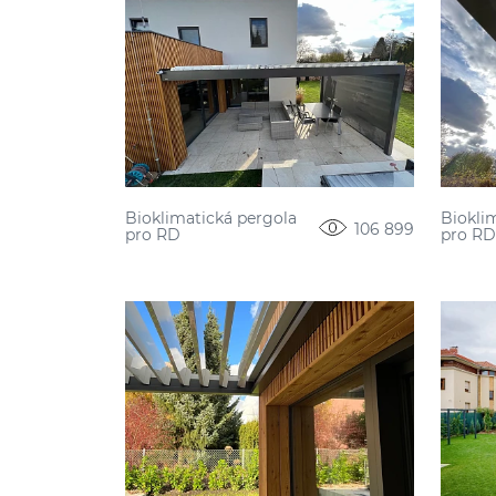
Bioklimatická pergola
Biokli
106 899
pro RD
pro R