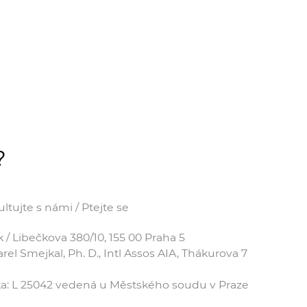
?
tujte s námi / Ptejte se
 Libečkova 380/10, 155 00 Praha 5
el Smejkal, Ph. D., Intl Assos AIA, Thákurova 7
čka: L 25042 vedená u Městského soudu v Praze