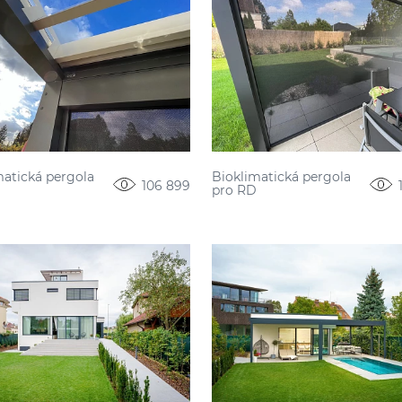
matická pergola
Bioklimatická pergola
106 899
D
pro RD