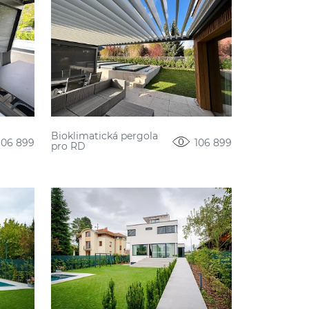
Bioklimatická pergola
106 899
106 899
pro RD