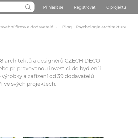
Přihlásit se
Registrovat
O projektu
tavební firmy a dodavatelé
Blog
Psychologie architektury
 818 architektů a designérů CZECH DECO
bo připravovanou investici do bydlení i
 výrobky a zařízení od 39 dodavatelů
ři ve svých projektech.