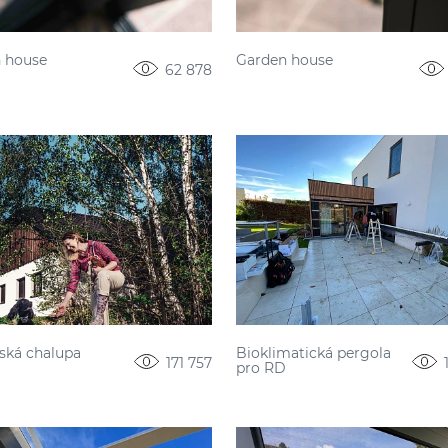
 house
Garden house
62 878
ká chalupa
Bioklimatická pergola
171 757
pro RD