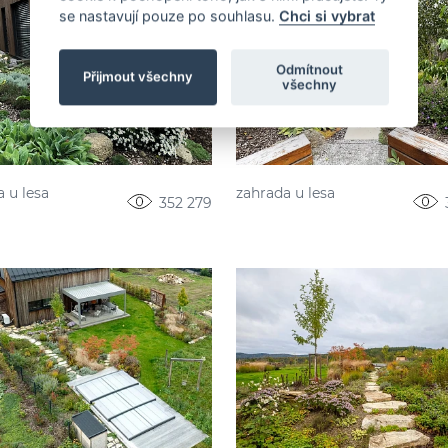
se nastavují pouze po souhlasu.
Chci si vybrat
Odmítnout
Přijmout všechny
všechny
 u lesa
zahrada u lesa
352 279