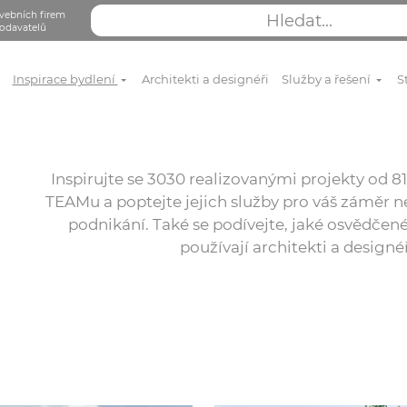
vebních firem
odavatelů
Inspirace bydlení
Architekti a designéři
Služby a řešení
S
Inspirujte se 3030 realizovanými projekty od
TEAMu a poptejte jejich služby pro váš záměr ne
podnikání. Také se podívejte, jaké osvědčené
používají architekti a designé