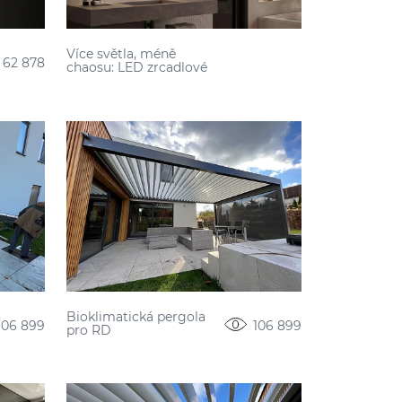
Více světla, méně
62 878
chaosu: LED zrcadlové
skříňky NIMCO pro
současnou koupelnu
Bioklimatická pergola
106 899
106 899
pro RD