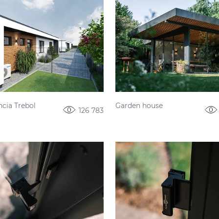
ncia Trebol
Garden house
126 783