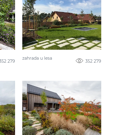
zahrada u lesa
352 279
352 279