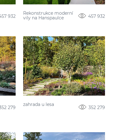
Rekonstrukce moderní
457 932
457 932
vily na Hanspaulce
zahrada u lesa
352 279
352 279