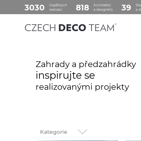
3030
818
39
Úspěšných
Architektů
Sta
realizací
a designérů
a d
Zahrady a předzahrádky
inspirujte se
realizovanými projekty
Kategorie