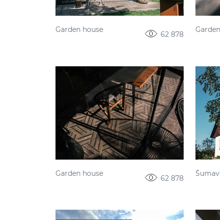
Garden house
Garden
62 878
Garden house
Šumavs
62 878