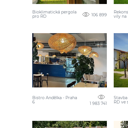
Bioklimatická pergola
Rekons
106 899
pro RD
vily n
Bistro Andělka - Praha
Stavba
6
RD ve 
1 983 741