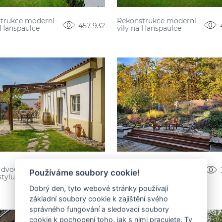
trukce moderní
Rekonstrukce moderní
457 932
a Hanspaulce
vily na Hanspaulce
zahrada u lesa
 dvoupodlažního
Používáme soubory cookie!
stylu Provence
1 598 013
Dobrý den, tyto webové stránky používají
základní soubory cookie k zajištění svého
správného fungování a sledovací soubory
cookie k pochopení toho, jak s nimi pracujete. Ty