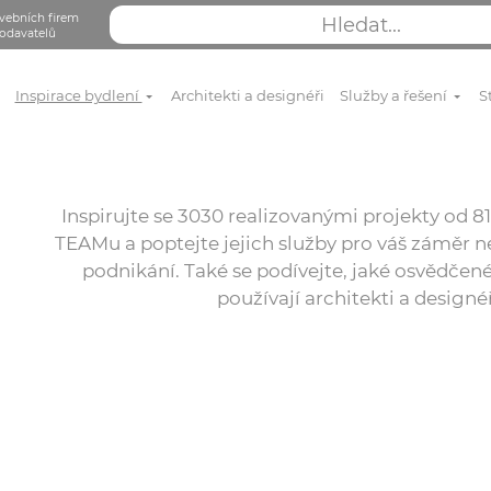
vebních firem
odavatelů
Inspirace bydlení
Architekti a designéři
Služby a řešení
S
Inspirujte se 3030 realizovanými projekty od
TEAMu a poptejte jejich služby pro váš záměr ne
podnikání. Také se podívejte, jaké osvědčené
používají architekti a designé