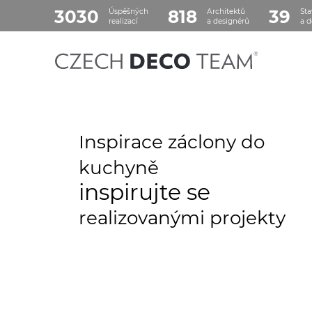
3030
818
39
Úspěšných
Architektů
Sta
realizací
a designérů
a d
Inspirace záclony do
kuchyně
inspirujte se
realizovanými projekty