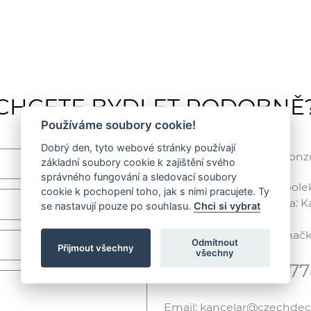
CHCETE BYDLET PODOBNĚ
Používáme soubory cookie!
Dobrý den, tyto webové stránky používají
Rádi vám poradíme / Konzul
základní soubory cookie k zajištění svého
správného fungování a sledovací soubory
CZECH DECO TEAM, spolek /
cookie k pochopení toho, jak s nimi pracujete. Ty
Korespondenční adresa: Kar
se nastavují pouze po souhlasu.
Chci si vybrat
(ČVUT), 166 29 Praha 6
IČ: 01238779, Spisová zna
Odmítnout
Přijmout všechny
všechny
Telefon: +420 7
Email: kancelar@czechde