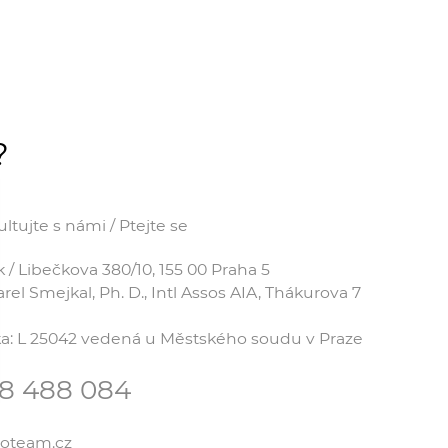
?
tujte s námi / Ptejte se
 Libečkova 380/10, 155 00 Praha 5
el Smejkal, Ph. D., Intl Assos AIA, Thákurova 7
čka: L 25042 vedená u Městského soudu v Praze
78 488 084
coteam.cz