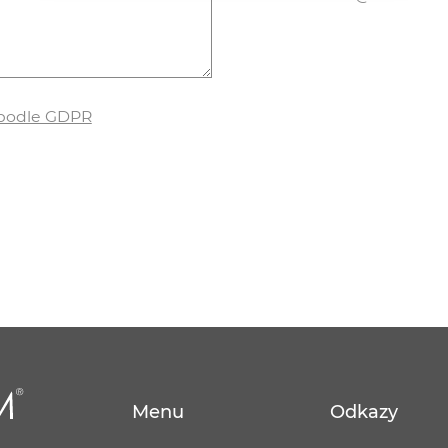
 podle GDPR
Menu
Odkazy