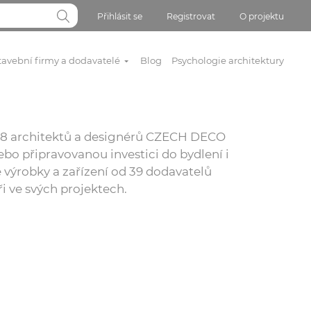
Přihlásit se
Registrovat
O projektu
tavební firmy a dodavatelé
Blog
Psychologie architektury
 818 architektů a designérů CZECH DECO
bo připravovanou investici do bydlení i
 výrobky a zařízení od 39 dodavatelů
ři ve svých projektech.