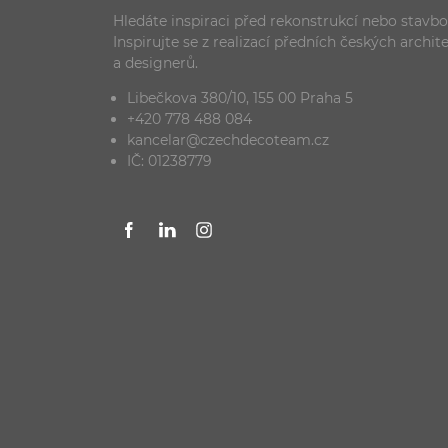
Hledáte inspiraci před rekonstrukcí nebo stavb
Inspirujte se z realizací předních českých archit
a designerů.
Libečkova 380/10, 155 00 Praha 5
+420 778 488 084
kancelar@czechdecoteam.cz
IČ: 01238779