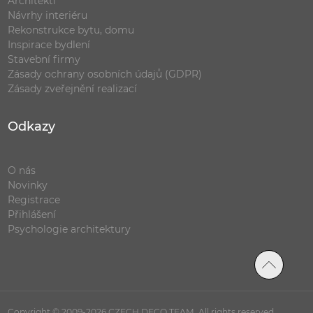
Architekti
Návrhy interiéru
Rekonstrukce bytu, domu
Inspirace bydlení
Stavební firmy
Zásady ochrany osobních údajů (GDPR)
Zásady zveřejnění realizací
Odkazy
O nás
Novinky
Registrace
Přihlášení
Psychologie architektury
Copyright © 2009-2026 CZECH DECO TEAM. All rights reserved.