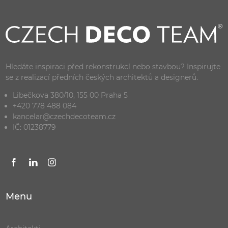
Hledáte inspiraci před rekonstrukcí nebo stavbou? Inspirujte
se z realizací předních českých architektů a designerů.
Libečkova 380/10, 155 00 Praha 5
+420 778 488 084
kancelar@czechdecoteam.cz
IČ: 01238779
Menu